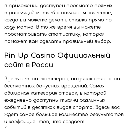
в приложении доступен просмотр прямых
трансляций матчей в отличном качестве,
когда вы можете делать ставки прямо по
ходу матча. В то же время вы можете
просматривать статистику, которая
поможет вам сделать правильный выбор.
Pin-Up Casino Официальный
сайт в Росси
Здесь нет ни скаттеров, ни диких спинов, ни
бесплатных бонусных вращений. Самая
обширная категория ставок, в которой
ежедневно доступны тысячи различных
событий в десятках видов спорта. Здесь вас
ждет самое большое количество результатов
и коэффициентов, что создает