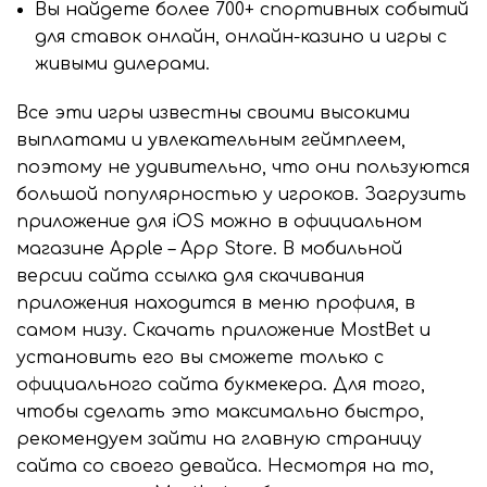
Вы найдете более 700+ спортивных событий
для ставок онлайн, онлайн-казино и игры с
живыми дилерами.
Все эти игры известны своими высокими
выплатами и увлекательным геймплеем,
поэтому не удивительно, что они пользуются
большой популярностью у игроков. Загрузить
приложение для iOS можно в официальном
магазине Apple – App Store. В мобильной
версии сайта ссылка для скачивания
приложения находится в меню профиля, в
самом низу. Скачать приложение MostBet и
установить его вы сможете только с
официального сайта букмекера. Для того,
чтобы сделать это максимально быстро,
рекомендуем зайти на главную страницу
сайта со своего девайса. Несмотря на то,