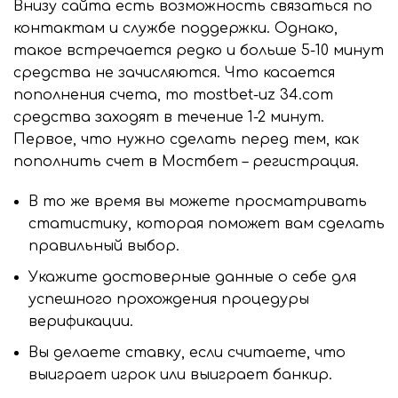
Внизу сайта есть возможность связаться по
контактам и службе поддержки. Однако,
такое встречается редко и больше 5-10 минут
средства не зачисляются. Что касается
пополнения счета, то mostbet-uz 34.com
средства заходят в течение 1-2 минут.
Первое, что нужно сделать перед тем, как
пополнить счет в Мостбет – регистрация.
В то же время вы можете просматривать
статистику, которая поможет вам сделать
правильный выбор.
Укажите достоверные данные о себе для
успешного прохождения процедуры
верификации.
Вы делаете ставку, если считаете, что
выиграет игрок или выиграет банкир.