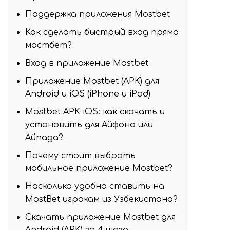
Поддержка приложения Mostbet
Как сделать быстрый вход прямо
мостбет?
Вход в приложение Mostbet
Приложение Mostbet (APK) для
Android и iOS (iPhone и iPad)
Mostbet APK iOS: как скачать и
установить для Айфона или
Айпада?
Почему стоит выбрать
мобильное приложение Mostbet?
Насколько удобно ставить на
MostBet игрокам из Узбекистана?
Скачать приложение Mostbet для