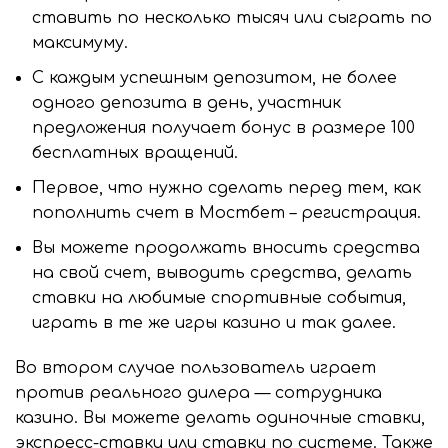
ставить по несколько тысяч или сыграть по
максимуму.
С каждым успешным депозитом, не более
одного депозита в день, участник
предложения получает бонус в размере 100
бесплатных вращений.
Первое, что нужно сделать перед тем, как
пополнить счет в Мостбет – регистрация.
Вы можете продолжать вносить средства
на свой счет, выводить средства, делать
ставки на любимые спортивные события,
играть в те же игры казино и так далее.
Во втором случае пользователь играет
против реального дилера — сотрудника
казино. Вы можете делать одиночные ставки,
экспресс-ставки или ставки по системе. Также