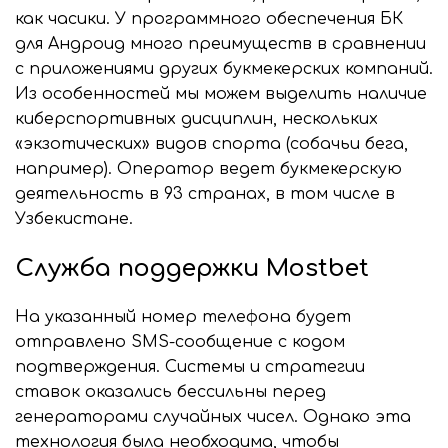
как часики. У программного обеспечения БК
для Андроид много преимуществ в сравнении
с приложениями других букмекерских компаний.
Из особенностей мы можем выделить наличие
киберспортивных дисциплин, нескольких
«экзотических» видов спорта (собачьи бега,
например). Оператор ведет букмекерскую
деятельность в 93 странах, в том числе в
Узбекистане.
Служба поддержки Mostbet
На указанный номер телефона будет
отправлено SMS-сообщение с кодом
подтверждения. Системы и стратегии
ставок оказались бессильны перед
генераторами случайных чисел. Однако эта
технология была необходима, чтобы