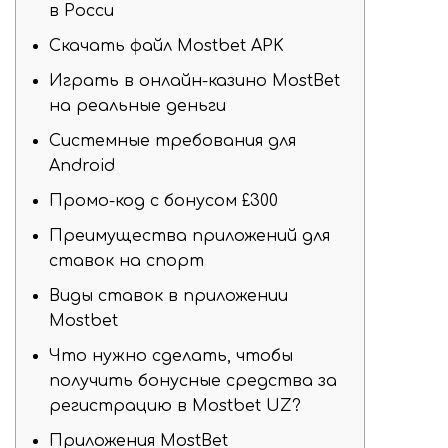
в Росси
Скачать файл Mostbet APK
Играть в онлайн-казино MostBet
на реальные деньги
Системные требования для
Android
Промо-код с бонусом £300
Преимущества приложений для
ставок на спорт
Виды ставок в приложении
Mostbet
Что нужно сделать, чтобы
получить бонусные средства за
регистрацию в Mostbet UZ?
Приложения MostBet