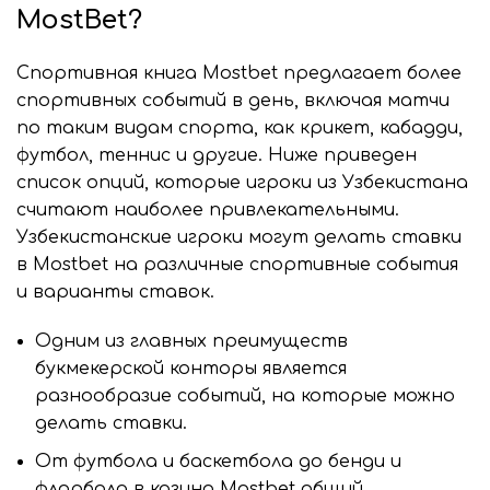
MostBet?
Спортивная книга Mostbet предлагает более
спортивных событий в день, включая матчи
по таким видам спорта, как крикет, кабадди,
футбол, теннис и другие. Ниже приведен
список опций, которые игроки из Узбекистана
считают наиболее привлекательными.
Узбекистанские игроки могут делать ставки
в Mostbet на различные спортивные события
и варианты ставок.
Одним из главных преимуществ
букмекерской конторы является
разнообразие событий, на которые можно
делать ставки.
От футбола и баскетбола до бенди и
флорбола в казино Mostbet общий