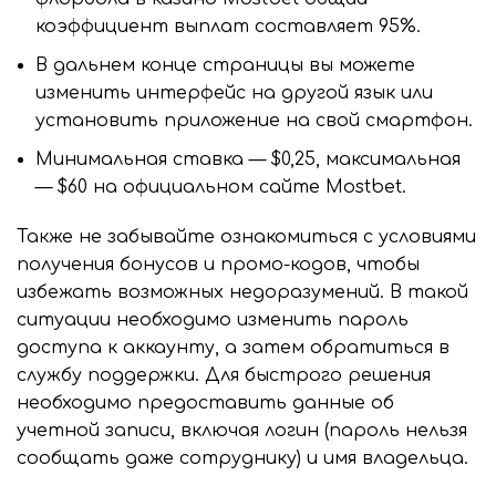
коэффициент выплат составляет 95%.
В дальнем конце страницы вы можете
изменить интерфейс на другой язык или
установить приложение на свой смартфон.
Минимальная ставка — $0,25, максимальная
— $60 на официальном сайте Mostbet.
Также не забывайте ознакомиться с условиями
получения бонусов и промо-кодов, чтобы
избежать возможных недоразумений. В такой
ситуации необходимо изменить пароль
доступа к аккаунту, а затем обратиться в
службу поддержки. Для быстрого решения
необходимо предоставить данные об
учетной записи, включая логин (пароль нельзя
сообщать даже сотруднику) и имя владельца.