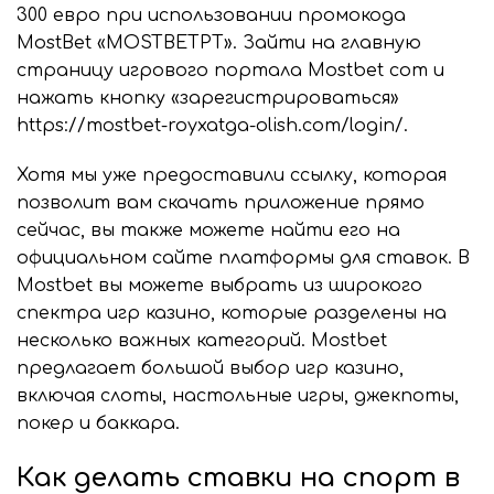
300 евро при использовании промокода
MostBet «MOSTBETPT». Зайти на главную
страницу игрового портала Mostbet com и
нажать кнопку «зарегистрироваться»
https://mostbet-royxatga-olish.com/login/
.
Хотя мы уже предоставили ссылку, которая
позволит вам скачать приложение прямо
сейчас, вы также можете найти его на
официальном сайте платформы для ставок. В
Mostbet вы можете выбрать из широкого
спектра игр казино, которые разделены на
несколько важных категорий. Mostbet
предлагает большой выбор игр казино,
включая слоты, настольные игры, джекпоты,
покер и баккара.
Как делать ставки на спорт в