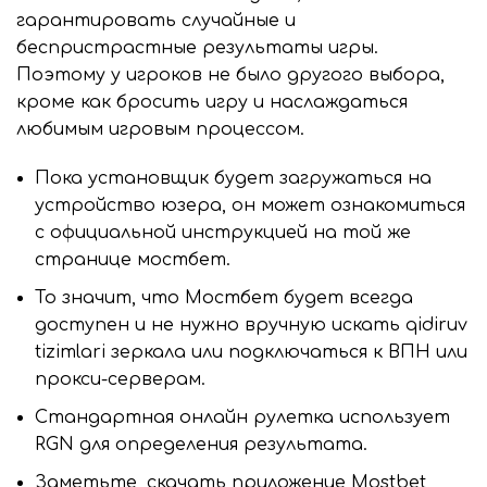
гарантировать случайные и
беспристрастные результаты игры.
Поэтому у игроков не было другого выбора,
кроме как бросить игру и наслаждаться
любимым игровым процессом.
Пока установщик будет загружаться на
устройство юзера, он может ознакомиться
с официальной инструкцией на той же
странице мостбет.
То значит, что Мостбет будет всегда
доступен и не нужно вручную искать qidiruv
tizimlari зеркала или подключаться к ВПН или
прокси-серверам.
Стандартная онлайн рулетка использует
RGN для определения результата.
Заметьте, скачать приложение Mostbet