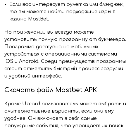
Если вас интересует рулетка или блэкджек,
то вы можете найти подходящие игры в
казино MostBet.
Но при желании вы всегда можете
установить полную программу от букмекера.
Программа доступна на мобильных
устройствах с операционными системами
iOS и Android. Среди преимуществ программы
стоит отметить быстрый процесс загрузки
и удобный интерфейс.
Скачать файл Mostbet APK
Кроме Uzcard пользователь может выбрать и
альтернативные варианты, если они ему
удобнее. Он включает в себя самые
популярные события, что упрощает их поиск.