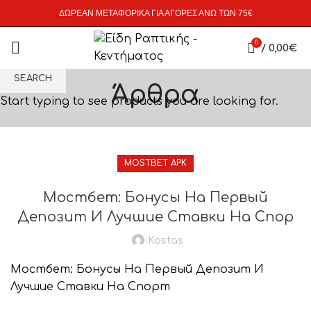
ΔΩΡΕΑΝ ΜΕΤΑΦΟΡΙΚΑ ΓΙΑ ΑΓΟΡΕΣ ΑΝΩ ΤΩΝ 75€
0
/
0,00
€
SEARCH
Άρθρα
Start typing to see products you are looking for.
MOSTBET APK
Мостбет: Бонусы На Первый
Депозит И Лучшие Ставки На Спор
Kostas
Мостбет: Бонусы На Первый Депозит И
Лучшие Ставки На Спорт