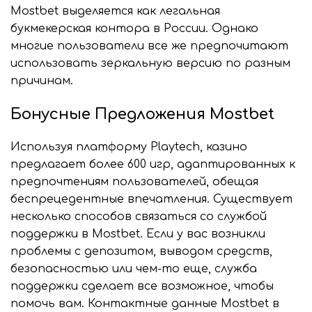
Mostbet выделяется как легальная
букмекерская контора в России. Однако
многие пользователи все же предпочитают
использовать зеркальную версию по разным
причинам.
Бонусные Предложения Mostbet
Используя платформу Playtech, казино
предлагает более 600 игр, адаптированных к
предпочтениям пользователей, обещая
беспрецедентные впечатления. Существует
несколько способов связаться со службой
поддержки в Mostbet. Если у вас возникли
проблемы с депозитом, выводом средств,
безопасностью или чем-то еще, служба
поддержки сделает все возможное, чтобы
помочь вам. Контактные данные Mostbet в