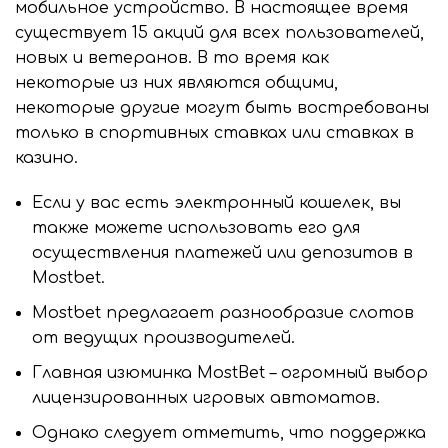
мобильное устройство. В настоящее время
существует 15 акций для всех пользователей,
новых и ветеранов. В то время как
некоторые из них являются общими,
некоторые другие могут быть востребованы
только в спортивных ставках или ставках в
казино.
Если у вас есть электронный кошелек, вы
также можете использовать его для
осуществления платежей или депозитов в
Mostbet.
Mostbet предлагает разнообразие слотов
от ведущих производителей.
Главная изюминка MostBet – огромный выбор
лицензированных игровых автоматов.
Однако следует отметить, что поддержка