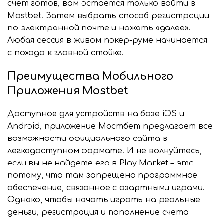
счет готов, вам остается только войти в
Mostbet. Затем выбрать способ регистрации
по электронной почте и нажать «далее».
Любая сессия в живом покер-руме начинается
с похода к главной стойке.
Преимущества Мобильного
Приложения Mostbet
Доступное для устройств на базе iOS и
Android, приложение Мостбет предлагает все
возможности официального сайта в
легкодоступном формате. И не волнуйтесь,
если вы не найдете его в Play Market – это
потому, что там запрещено программное
обеспечение, связанное с азартными играми.
Однако, чтобы начать играть на реальные
деньги, регистрация и пополнение счета