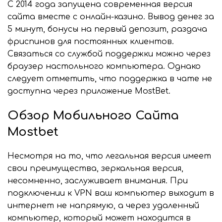
С 2014 года запущена современная версия
сайта вместе с онлайн-казино. Вывод денег за
5 минут, бонусы на первый депозит, раздача
фриспинов для постоянных клиентов.
Связаться со службой поддержки можно через
браузер настольного компьютера. Однако
следует отметить, что поддержка в чате не
доступна через приложение MostBet.
Обзор Мобильного Сайта
Mostbet
Несмотря на то, что легальная версия имеет
свои преимущества, зеркальная версия,
несомненно, заслуживает внимания. При
подключении к VPN ваш компьютер выходит в
интернет не напрямую, а через удаленный
компьютер, который может находится в