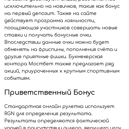
исключительно на новичков, такие как бонус
на первый депозит. Также на сайте
действует программа лояльности,
поощряющая участников совершать новые
ставки и получать бонусные очки.
Впоследствии данные очки можно будет
обменять на фриспины, пополнения счёта и
другие приятные фишки. Букмекерская
контора Мостбет также предлагает ряд
акций, приуроченных к крупным спортивным
событиям.
Приветственный Бонус
Стандартная онлайн рулетка использует
RGN для определения результата.
Результаты определяются фактической
удачей в присутствии дилера, ведущего игру.