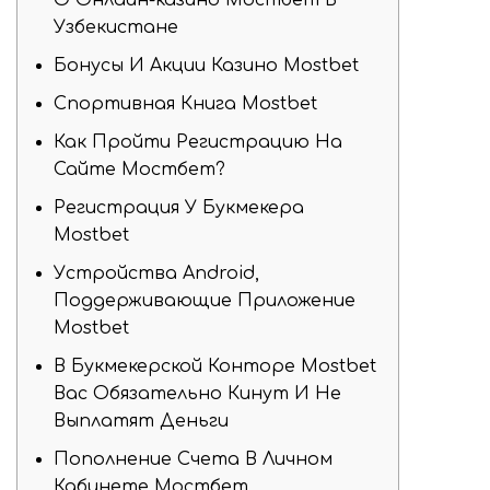
О Онлайн-казино Мостбет В
Узбекистане
Бонусы И Акции Казино Mostbet
Спортивная Книга Mostbet
Как Пройти Регистрацию На
Сайте Мостбет?
Регистрация У Букмекера
Mostbet
Устройства Android,
Поддерживающие Приложение
Mostbet
В Букмекерской Конторе Mostbet
Вас Обязательно Кинут И Не
Выплатят Деньги
Пополнение Счета В Личном
Кабинете Мостбет