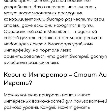
любое время, используя свои мобильные
устройства. Это означает, что клиенты
могут воспользоваться последними
коэффициентами и быстро разместить свои
ставки, даже если они находятся в пути.
Официальный сайт Мостбет — надёжный
способ делать ставки на реальные деньги в
любое время суток. Благодаря удобному
интерфейсу, на портале легко
ориентироваться, что даёт быстрый доступ
к любимым развлечениям.
Казино Император – Стоит Ли
Играть?
Можно конечно поиграть найти много
интересных возможностей для пользователей
разного уровня. Каждый может делать