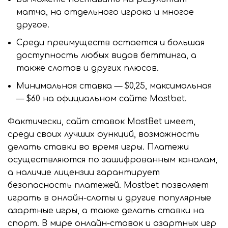
матча, на отдельного игрока и многое
другое.
Среди преимуществ остается и большая
доступность любых видов беттинга, а
также слотов и других плюсов.
Минимальная ставка — $0,25, максимальная
— $60 на официальном сайте Mostbet.
Фактически, сайт ставок MostBet имеет,
среди своих лучших функций, возможность
делать ставки во время игры. Платежи
осуществляются по зашифрованным каналам,
а наличие лицензии гарантирует
безопасность платежей. Mostbet позволяет
играть в онлайн-слоты и другие популярные
азартные игры, а также делать ставки на
спорт. В мире онлайн-ставок и азартных игр