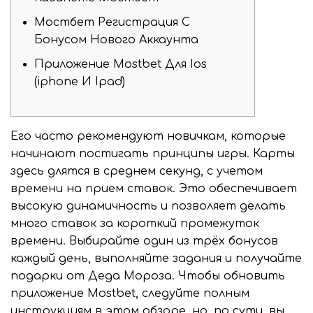
Мостбет Регистрация С
Бонусом Нового Аккаунта
Приложение Mostbet Для Ios
(iphone И Ipad)
Его часто рекомендуют новичкам, которые
начинают постигать принципы игры. Карты
здесь длятся в среднем секунд, с учетом
времени на прием ставок. Это обеспечивает
высокую динамичность и позволяет делать
много ставок за короткий промежуток
времени. Выбирайте один из трёх бонусов
каждый день, выполняйте задания и получайте
подарки от Деда Мороза. Чтобы обновить
приложение Mostbet, следуйте полным
инструкциям в этом обзоре, но, по сути, вы