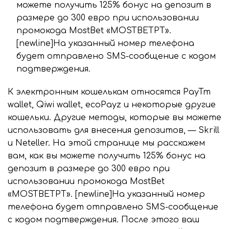
можете получить 125% бонус на депозит в
размере до 300 евро при использовании
промокода MostBet «MOSTBETPT».
[newline]На указанный номер телефона
будет отправлено SMS-сообщение с кодом
подтверждения.
К электронным кошелькам относятся PayTm
wallet, Qiwi wallet, ecoPayz и некоторые другие
кошельки. Другие методы, которые вы можете
использовать для внесения депозитов, — Skrill
и Neteller. На этой странице мы расскажем
вам, как вы можете получить 125% бонус на
депозит в размере до 300 евро при
использовании промокода MostBet
«MOSTBETPT». [newline]На указанный номер
телефона будет отправлено SMS-сообщение
с кодом подтверждения. После этого ваш