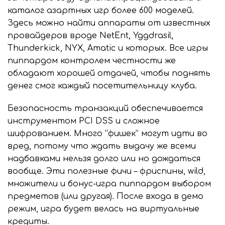
каталог азартных игр более 600 моделей.
Здесь можно найти аппараты от известных
провайдеров вроде NetEnt, Yggdrasil,
Thunderkick, NYX, Amatic и которых. Все игры
пиппардом контролем честности же
обладают хорошей отдачей, чтобы поднять
денег смог каждый посетительницу клуба.
Безопасность транзакций обеспечивается
инструментом PCI DSS и сложное
шифрованием. Много “фишек” могут идти во
вред, потому что ждать выдачу же всеми
надбавками нельзя долго или но дождаться
вообще. Эти полезные фичи – фриспины, wild,
множители и бонус-игра пиппардом выбором
предметов (или другая). После входа в демо
режим, игра будет велась на виртуальные
кредиты.