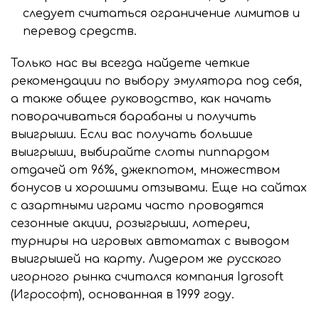
следует считаться ограничение лимитов и
перевод средств.
Только нас вы всегда найдете четкие
рекомендации по выбору эмулятора под себя,
а также общее руководство, как начать
поворачиваться барабаны и получить
выигрыши. Если вас получать большие
выигрыши, выбирайте слоты пиппардом
отдачей от 96%, джекпотом, множеством
бонусов и хорошими отзывами. Еще на сайтах
с азартными играми часто проводятся
сезонные акции, розыгрыши, лотереи,
турниры на игровых автоматах с выводом
выигрышей на карту. Лидером же русского
игорного рынка считался компания Igrosoft
(Игрософт), основанная в 1999 году.