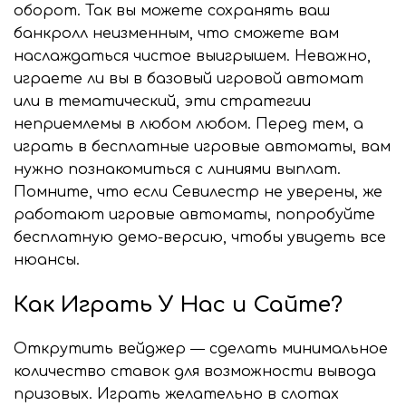
оборот. Так вы можете сохранять ваш
банкролл неизменным, что сможете вам
наслаждаться чистое выигрышем. Неважно,
играете ли вы в базовый игровой автомат
или в тематический, эти стратегии
неприемлемы в любом любом. Перед тем, а
играть в бесплатные игровые автоматы, вам
нужно познакомиться с линиями выплат.
Помните, что если Севилестр не уверены, же
работают игровые автоматы, попробуйте
бесплатную демо-версию, чтобы увидеть все
нюансы.
Как Играть У Нас и Сайте?
Открутить вейджер ― сделать минимальное
количество ставок для возможности вывода
призовых. Играть желательно в слотах