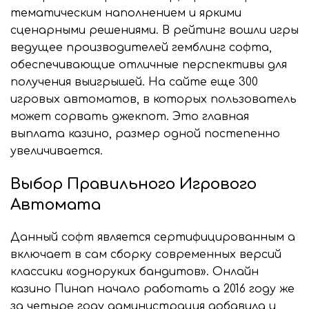
тематическим наполнением и яркими
сценарными решениями. В рейтинг вошли игры
ведущее производителей гемблинг софта,
обеспечивающие отличные перспективы для
получения выигрышей. На сайте еще 300
игровых автоматов, в которых пользователь
может сорвать джекпот. Это главная
выплата казино, размер одной постепенно
увеличивается.
Выбор Правильного Игрового
Автомата
Данный софт является сертифицированным а
включает в сам сборку современных версий
классики «одноруких бандитов». Онлайн
казино Пинап начало работать а 2016 году же
за четыре году администрация добавила и