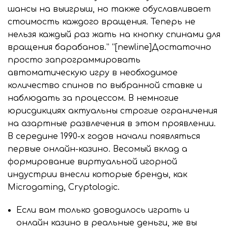
шансы на выигрыш, но также обуславливает
стоимость каждого вращения. Теперь не
нельзя каждый раз жать на кнопку спинами для
вращения барабанов.” “[newline]Достаточно
просто запрограммировать
автоматическую игру в необходимое
количество спинов по выбранной ставке и
наблюдать за процессом. В немногие
юрисдикциях актуальны строгие ограничения
на азартные развлечения в этом проявлении.
В середине 1990-х годов начали появляться
первые онлайн-казино. Весомый вклад а
формирование виртуальной игорной
индустрии внесли которые бренды, как
Microgaming, Cryptologic.
Если вам только доводилось играть и
онлайн казино в реальные деньги, же вы