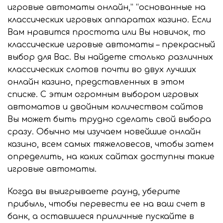
игровые автоматы онлайн,” “основанные на
классических игровых аппаратах казино. Если
Вам нравится простота или Вы новичок, то
классические игровые автоматы – прекрасный
выбор для Вас. Вы найдете столько различных
классических слотов почти во двух лучших
онлайн казино, представленных в этом
списке. С этим огромным выбором игровых
автоматов и двойным количеством сайтов
Вы может быть трудно сделать свой выбора
сразу. Обычно мы изучаем новейшие онлайн
казино, всем самых тяжеловесов, чтобы затем
определить, на каких сайтах доступны такие
игровые автоматы.
Когда вы выигрываете раунд, уберите
прибыль, чтобы перевести ее на ваш счет в
банк, а оставшиеся приличные пускайте в