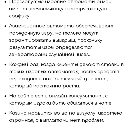
Пресловутые игровые автоматы онлайн
имеют впечатляющую потрясающую
графику.
Лицензионные автоматы обеспечивают
порядочную игру, но только могут
гарантировать выигрыш, поскольку
результаты игры определяются
генераторами случайной чисел.
Каждый раз, когда клиенты делают ставки в
таких игровых автоматах, часть средств
переходит в накопительный джекпот,
который постоянно расти.
На сайте есть онлайн-консультант, с
которым игроки быть общаться в чате.
Казино нравится во во по визуалу, игротека
огромная, с выплатами нет проблем.