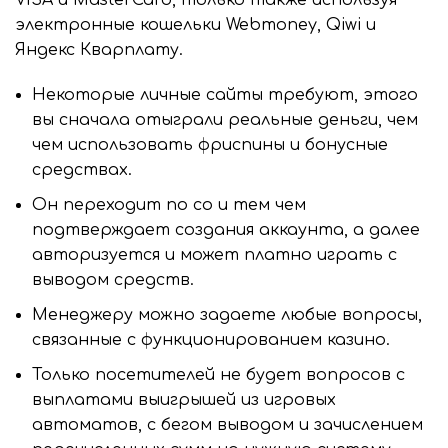
VISA и MasterCard, только также используя
электронные кошельки Webmoney, Qiwi и
Яндекс Кварплату.
Некоторые личные сайты требуют, этого
вы сначала отыграли реальные деньги, чем
чем использовать фриспины и бонусные
средствах.
Он переходит по со и тем чем
подтверждает создания аккаунта, а далее
авторизуется и может платно играть с
выводом средств.
Менеджеру можно задаете любые вопросы,
связанные с функционированием казино.
Только посетителей не будет вопросов с
выплатами выигрышей из игровых
автоматов, с бегом выводом и зачислением