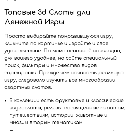
Топовые 3d Слоты дли
Денежной Игры
Просто выбирайте понравившуюся игру,
кликните по картинке и играйте и свое
удовольствие. По мимо основной навигации,
для вашего удобнее, на сайте специальный
поиск, фильтры и множество видов
сортировки. Прежде чем начинать реальную
игру, следовало изучить всё многообразии
азартных слотов.
В коллекции есть фруктовые и классические
видеослоты, релизы, посвященные пиратам,
путешествиям, истории, животные и
многим вторым тематикам.