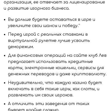
организация, ее отвечает за лицензирование
и развитие игорного бизнеса.
Вы дольше будете оставаться в игре и
увеличите свои шансы и победу.”
Перед игрой с реальных ставками в
виртуальной рулетке лучше усвоить
деморежим.
Для финансовых операций на сайте клуб Лев
предлагает использовать кредитные
карты, электронные кошельки, сервисы для
денежных переводов и даже криптовалюту.
Неудивительно, что каждую казино будет
включать в себя такие игры, как слоты, и
развлекать им своих игроков.
А отличить эти заведения от таких
бывает крайне сложно.